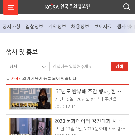
공지사항
입찰정보
계약정보
채용정보
보도자료
행사 및 
행사 및 홍보
검색
294건
총
의 게시물이 등록 되어 있습니다.
'20년도 반부패 주간 행사, 한국문화정보원도 함께했습니다
지난 10일, '20년도 반부패 주간을 맞
아, 한국문화정보원이 반부패주간 행사
2020.12.14
에 참여했습니다코로나19 확산 방지를
위해 비대면 온라인으로 개최된 청렴
2020 문화데이터 경진대회 시상식
토크 콘서트를 한국문화정보원 직원들
지난 12월 1일, 2020 문화데이터 경진
은 각자 자리에서, 홍희경 원장님을 비