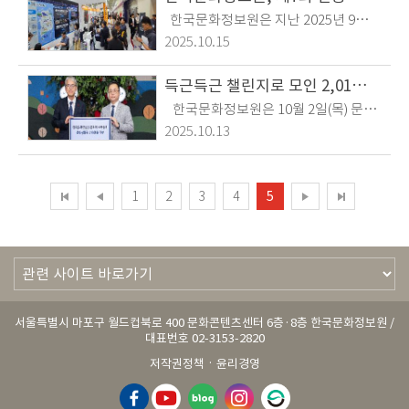
습니다. < 시상식 현장 > < 토크 콘서트
번 설명회는 한국문화정보원에서 운영
▷ https://www.facebook.com/sha
한국문화정보원은 지난 2025년 9월 3
> < 사례발표 >
하는 문화빅데이터 플랫폼 발전 방향과
re/v/17kaenAufY/
0일(화) ~ 10월 2일(목), 3일간 삼성동
2025.10.15
올해 말에 개방될 신규 데이터 및 서비
코엑스에서 진행된 제7회 인공지능 페
스 활용을 촉진하고, 데이터 공급 및 수
스타(AI Festa 2025)에 전시 참가를 하
득근득근 챌린지로 모인 2,012.907km의 마음 전달!
요기업 간 소통 활성화를 위하여 맞춤
였습니다. 'AI Festa 2025는' 국내 최대
한국문화정보원은 10월 2일(목) 문화
형 상담을 진행했습니다. 앞으로도 데
인공지능 전시회로 문정원은 '인공지능
소외계층의 문화혜택 지원을 위한 문화
이터 기반의 문화산업 발전을 위해, 유
2025.10.13
(AI)과 문화의 만남'을 주제로 전통문화
상품권 210만 원을 '사랑의열매 사회복
관 기관과 협력하며 데이터 유통 및 활
와 공공데이터를 인공지능(AI)·디지털
지공동모금회'를 통해 기부하였습니
용이 확산될 수 있도록 적극적으로 지
기술과 접목한 체험형 전시를 운영하였
다. 이는 지난 7월 1일부터 시행된 체육
원하겠습니다. < 데이터 설명회 현장
1
2
3
4
5
습니다. < 한국문화정보원 전시부스 현
시설 이용료 소득공제 활성화를 위한
> < 설명회 참석자 모습 > < 맞춤형 데
장> < 참관객 전시 참여 모습> < 참관
이벤트 '득근득근 챌린지'로 모인 2,01
이터 상담 모습 >
객 전시 참여 모습> 행사 영상 보러가기
2.907km의 거리를 기부 포인트로 환산
▷ https://www.facebook.com/sha
한 것으로 국민들의 적극적인 참여로
re/v/1FfXNNEM1K/
모인 금액입니다.
서울특별시 마포구 월드컵북로 400 문화콘텐츠센터 6층·8층 한국문화정보원 /
대표번호 02-3153-2820
·
저작권정책
윤리경영