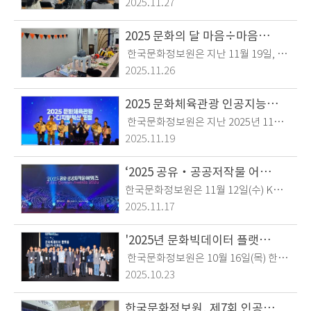
> 한국문화정보원은 11월 24일(월) 직
2025.11.27
이터의 생산부터 거래·유통·활용에 이
원들을 대상으로 직무급 도입 고도화
르는 빅데이터 생태계 활성화에 기여할
컨설팅 최종보고회를 개최했습니다.문
2025 문화의 달 마음÷마음∞문화 행사 진행
예정입니다.
정원은 지난해부터 직무급 도입을 위해
한국문화정보원은 지난 11월 19일, ‘2
전문 컨설팅 기업의 자문을 받아왔으
025 문화의 달 마음÷마음∞문화 행
2025.11.26
며, 이번 최종보고회는 그간의 추진 경
사’를 진행하였습니다.이번 행사는 마
과와 결과를 공유하기 위해 마련됐습니
음공방, 마음택배, 마음마켓, 마음약방
2025 문화체육관광 인공지능(AI)·디지털혁신 포럼 개최!
다.문정원은 직무급 제도를 단계적으로
등 4개 분야로 구성되었으며, 업사이클
한국문화정보원은 지난 2025년 11월
도입할 예정으로, 먼저 부서장 등 관리
링 공예 클래스와 감사 나눔 제작 등 ES
18일 서울 용산구 서울드래곤시티에서
자 직군을 대상으로 제도를 시행한 뒤
2025.11.19
G 실천 프로그램을 중심으로 운영되었
‘2025 문화체육관광 인공지능(AI)·디
일반 직원으로 확대할 계획입니다. <한
습니다. 직원들이 직접 행사에 적극 참
지털혁신 포럼’을 개최하였습니다.이번
국문화정보원 직무급 제도 의견조사>
‘2025 공유‧공공저작물 어워즈’ 개최
여해 지속가능한 가치를 실천하고 건강
행사에서는 개회식을 시작으로 ‘2025
한국문화정보원은 11월 12일(수) KOC
한 조직문화를 함께 만들어가는 시간을
문화 디지털혁신 및 데이터 활용 공모
CA 콘텐츠문화광장에서 문화체육관광
가졌습니다.또한 구성원의 의견을 수렴
2025.11.17
전’ 시상식과 기조연설, 전문가 토론 등
부 주최, 한국저작권위원회와 공동 주
하는 ‘조직 처방’ 프로그램을 통해 조직
이 진행되었으며, 별도로 마련한 체험
관으로 ‘2025 공유·공공저작물 어워
내 다양한 목소리를 반영하고, 참여형
'2025년 문화빅데이터 플랫폼 데이터 설명회' 성료
관에서는 수상작 전시와 혁신 사례를
즈’를 개최하였습니다. 이번 행사는 공
거버넌스 문화를 구축하는 계기를 마련
한국문화정보원은 10월 16일(목) 한국
관람할 수 있는 프로그램이 운영되었습
유·공공저작물 및 저작권 기증 제도를
하였습니다. < 마음 공방 > < 마음 택배
지능정보사회진흥원(NIA) 사업을 통하
니다. < 시상식 > < 우수사례 및 아이디
2025.10.23
알리고 자유이용 저작물 활용 문화를
> < 마음 마켓 > < 마음 약방 > < 마음
여 「2025년 문화빅데이터 플랫폼 데
어 발표 > < 포럼 트랙별 발표 진행 현장
확산하기 위한 축제의 장으로 마련되었
경매 > < 마음 키친 >
이터 설명회」를 개최하였습니다. 이
> < 체험관 현장 > 행사 영상 보러가기
한국문화정보원, 제7회 인공지능 페스타(AI Festa 2025) 전시 참여!