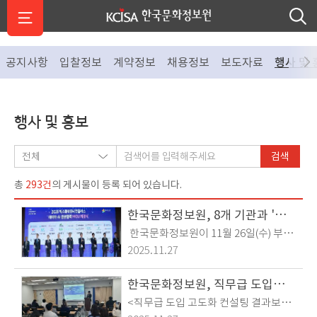
공지사항
입찰정보
계약정보
채용정보
보도자료
행사 및 
행사 및 홍보
검색
293건
총
의 게시물이 등록 되어 있습니다.
한국문화정보원, 8개 기관과 '빅스퀘어유니언플러스' 공식 출범
한국문화정보원이 11월 26일(수) 부산
아르피나에서 8개 공기관과 ‘데이터 플
2025.11.27
랫폼 운영 활성화 업무협약’을 체결하
고 ‘빅스퀘어유니언플러스(Big Square
한국문화정보원, 직무급 도입 고도화 컨설팅 결과 공유회 개최
Union Plus)’를 공식 출범하였습니다.
<직무급 도입 고도화 컨설팅 결과보고
이번 업무협약을 통해 문정원은 문화데