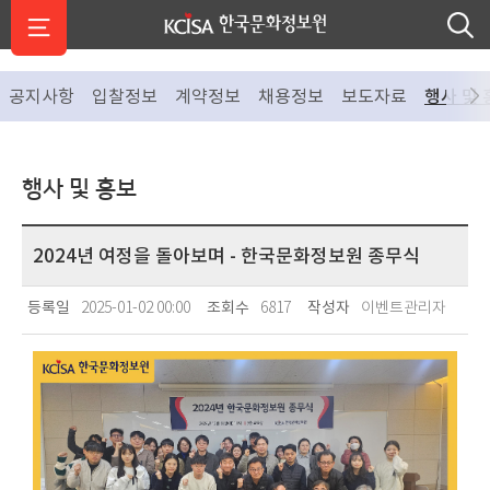
공지사항
입찰정보
계약정보
채용정보
보도자료
행사 및 
행사 및 홍보
2024년 여정을 돌아보며 - 한국문화정보원 종무식
등록일
2025-01-02 00:00
조회수
6817
작성자
이벤트관리자