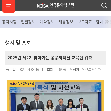
공지사항
입찰정보
계약정보
채용정보
보도자료
행사 및 
행사 및 홍보
2025년 제7기 찾아가는 공공저작물 교육단 위촉!
등록일
2025-04-03 16:41
조회수
6886
작성자
이벤트관리자