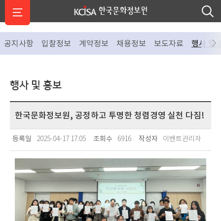
공지사항
입찰정보
계약정보
채용정보
보도자료
행사 및 
행사 및 홍보
한국문화정보원, 공정하고 투명한 청렴경영 실천 다짐!
등록일
2025-04-17 17:05
조회수
6916
작성자
이벤트관리자