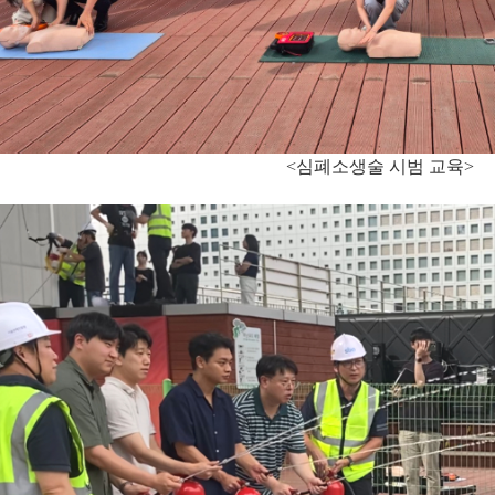
<심폐소생술 시범 교육>