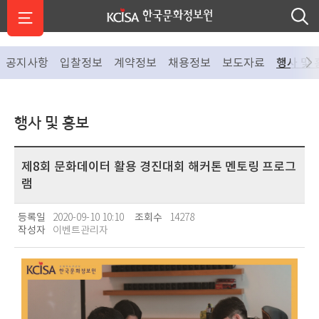
공지사항
입찰정보
계약정보
채용정보
보도자료
행사 및 
행사 및 홍보
제8회 문화데이터 활용 경진대회 해커톤 멘토링 프로그
램
등록일
2020-09-10 10:10
조회수
14278
작성자
이벤트관리자