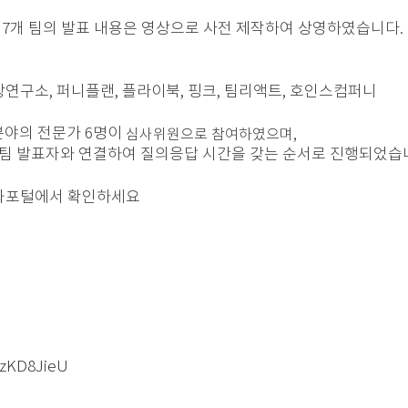
7개 팀의 발표 내용은 영상으로 사전 제작하여 상영하였습니다.
연구소, 퍼니플랜, 플라이북, 핑크, 팀리액트, 호인스컴퍼니
각 분야의 전문가 6명이
심사위원으로
참여하였으며,
팀
발표자와
연결하여
질의응답
시간을
갖는
순서로
진행되었습
문화포털에서 확인하세요
6zKD8JieU