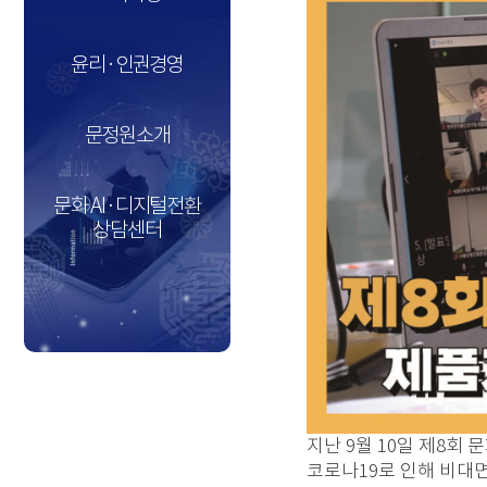
윤리·인권경영
문정원소개
문화 AI·디지털전환
상담센터
지난 9월 10일 제8회
코로나19로 인해 비대