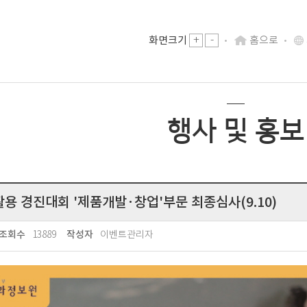
-
화면크기
+
홈으로
행사 및 홍보
용 경진대회 '제품개발·창업'부문 최종심사(9.10)
13889
이벤트관리자
조회수
작성자