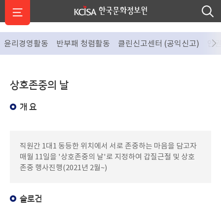
윤리경영활동
반부패 청렴활동
클린신고센터 (공익신고)
인
상호존중의 날
개 요
직원간 1대1 동등한 위치에서 서로 존중하는 마음을 담고자
매월 11일을 '상호존중의 날'로 지정하여 갑질근절 및 상호
존중 행사진행(2021년 2월~)
슬로건