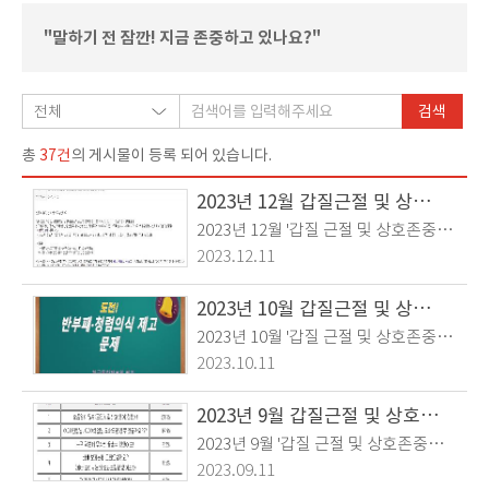
"말하기 전 잠깐! 지금 존중하고 있나요?"
검색
37건
총
의 게시물이 등록 되어 있습니다.
2023년 12월 갑질근절 및 상호존중의 날 시행
2023년 12월 '갑질 근절 및 상호존중의
날' 행사로 CM송을 갑질근절과 상호존
2023.12.11
중 관련 가사로 개사하기 공모를 시행
하였습니다. 광고에 사용된 익숙한 CM
2023년 10월 갑질근절 및 상호존중의 날 시행
송 가사를 상호존중 가사로 재치있고
2023년 10월 '갑질 근절 및 상호존중의
의미있게 변경한 5개의 CM송을 투표
날' 행사로 반부패‧청렴의식 제고 관
2023.10.11
를 통해 선정하였습니다. 공모에 참여
련 문제를 풀어보는 시간을 가졌습니
하고, 투표에 참여하면서 개사 가사를
다. 반부패‧청렴 관련 문항 및 해설을
2023년 9월 갑질근절 및 상호존중의 날 시행
보고 상호존중과 소통의 중요성을 다시
통해 공직자의 이해충돌방지법 등 관련
2023년 9월 '갑질 근절 및 상호존중의
한번 생각하는 기회가 되었습니다.
법률을 다시 한번 확인하고, 혼동하기
날 행사로 '힘이 되는 말' 공모를 시행하
2023.09.11
쉬운 내용을 명확히 이해할 수 있었습