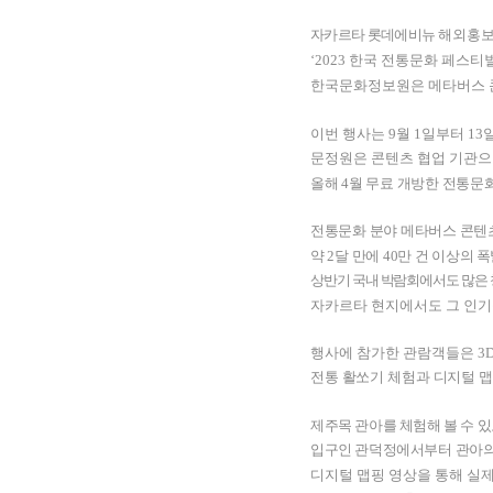
해외홍보
자카르타 롯데에비뉴
한국 전통문화 페스티
‘2023
한국문화정보원은 메타버스 
이번 행사는
9
월
1
일부터
13
문정원은 콘텐츠 협업 기관
올해
4
월 무료 개방한 전통문
전통문화 분야 메타버스 콘텐
약
2
달 만에
40
만 건 이상의
폭
상반기 국내 박람회에서도 많은
자카르타 현지에서도 그 인기
행사에 참가한 관람객들은
3
전통 활쏘기 체험과 디지털 맵
제주목 관아를 체험해 볼 수 
입구인 관덕정에서부터
관아의
디지털 맵핑 영상을 통해 실