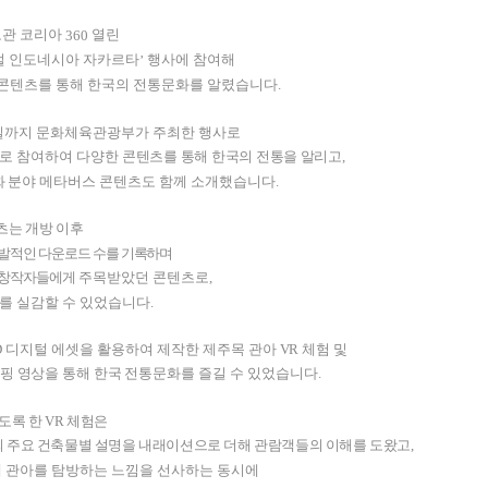
관 코리아
열린
360
벌 인도네시아 자카르타
행사에 참여해
’
콘텐츠를 통해 한국의 전통문화를 알렸습니다.
일까지 문화체육관광부
가 주최한 행사로
으로 참여하여 다양한
콘텐츠를 통해 한국의 전통을 알리고
,
화 분야
메타버스 콘텐츠도 함께 소개했습니다.
츠는 개방 이후
발적인 다운로드 수를 기록하며
 창작자들
에게
주목받았던 콘텐츠로
,
를 실감할 수 있었습니다.
D
디지털 에셋을 활용하여 제작한 제주목
관아
VR
체험 및
핑 영상을 통해 한국 전통
문화를 즐길 수 있었습니다.
있도록 한
VR
체험은
 주요 건축물별 설명을 내래이션으로 더해 관람객들의 이해를 도왔고
,
제 관아를 탐방하는 느낌을 선사하는 동시에