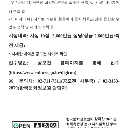
우수사례 예
공연장 실감형 콘텐츠 플랫폼 구축
실내
내비게이
-
)
,
AR
션 구축 등
아이디어 예
디지털 기술을 활용하여 문화
체육
관광에 융합할 수
-
)
,
,
있는 정책 및 서비스 기획 등
시상내역
시상
점
만원 상당
상금
만원
특
:
10
, 3,600
(
2,600
/
전 제공
)
자세한 내역은 공모전 사이트 확인
*
접수방법
공모전 홈페이지를 통해 접수
:
(
)
https://www.culture.go.kr/digicon
문의처
: 02-711-7311(
공모전 사무국
) / 02-3153-
※
2879(
한국문화정보원 담당자
)
이 창작한
한국문화정보원
2023 문
화체육관광 분야 디지털혁신 우수