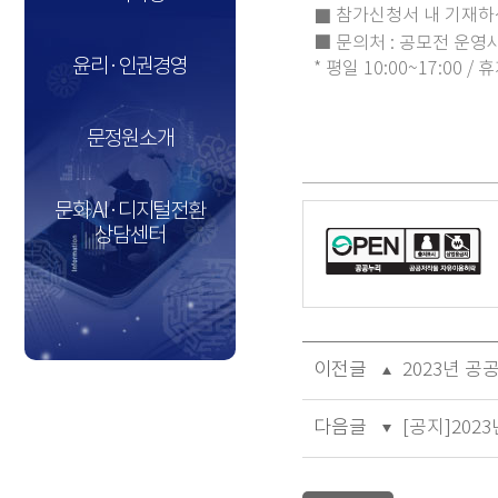
참가신청서 내 기재하신 
■
■ 문의처 : 공모전 운영사무국(
윤리·인권경영
* 평일 10:00~17:00 
문정원소개
문화 AI·디지털전환
상담센터
이전글
2023년 
다음글
[공지]202