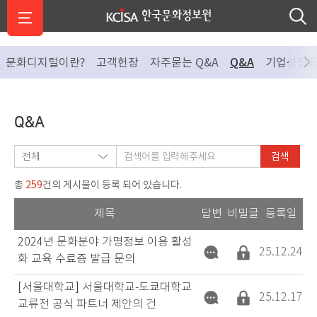
문화디지털이란?
고객헌장
자주묻는 Q&A
Q&A
기업성장
Q&A
검색
259
총
건의 게시물이 등록 되어 있습니다.
제목
답변
비밀글
등록일
2024년 문화분야 가명정보 이용 활성
25.12.24
화 교육 수료증 발급 문의
[서울대학교] 서울대학교-도쿄대학교
25.12.17
교류전 공식 파트너 제안의 건