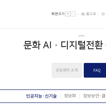
-
화면크기
+
홈으로
문화 AI·디지털전환
상담센터 소개
FA
인공지능·신기술
정보화
정보보안·