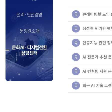
Q
큐레이팅봇 도입 
윤리·인권경영
Q
생성형 AI기반 챗
문정원소개
Q
인공지능 관련 정책
문화 AI·디지털전환
상담센터
Q
AI 전문가 추천 
Q
AI 컨설팅 지원 
Q
최근 AI 기술 트